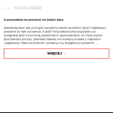
10/06/2022
6 pomysłów na prezent na Dzień Ojca
Zastanawiasz się co kupić swojemu tacie na Dzień Ojca? Najlepszy
prezent to taki od serca. A jeśli Twój tata kocha wszystko co
związane jest z kuchnią, jedzeniem i gotowaniem, to Twój wybór
jest bardzo prosty. Zamiast dawać mu kolejny kubek z napisem
„Najlepszy Tata na świecie”, podaruj mu wyjątkowy prezent, …
WIĘCEJ