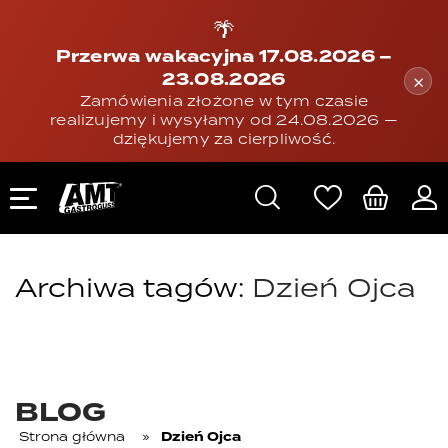
🌴
Przerwa wakacyjna 17.08.2026 –
23.08.2026
×
Zamówienia złożone w tym czasie
realizujemy i wysyłamy od 24.08.2026 —
dziękujemy za cierpliwość.
Archiwa tagów:
Dzień Ojca
BLOG
Strona główna
»
Dzień Ojca