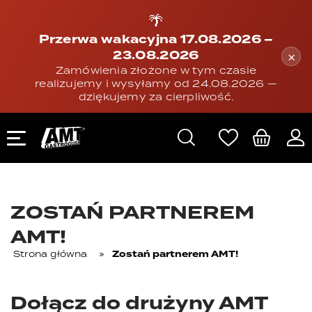
🌴
Przerwa wakacyjna 17.08.2026 –
23.08.2026
×
Zamówienia złożone w tym czasie
realizujemy i wysyłamy od 24.08.2026 —
dziękujemy za cierpliwość.
ZOSTAŃ PARTNEREM
AMT!
Strona główna
»
Zostań partnerem AMT!
Dołącz do drużyny AMT