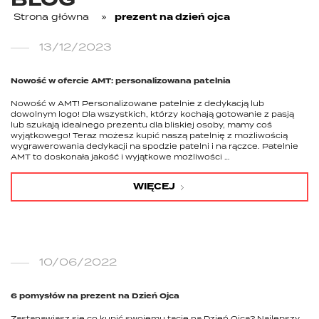
BLOG
Strona główna
»
prezent na dzień ojca
13/12/2023
Nowość w ofercie AMT: personalizowana patelnia
Nowość w AMT! Personalizowane patelnie z dedykacją lub
dowolnym logo! Dla wszystkich, którzy kochają gotowanie z pasją
lub szukają idealnego prezentu dla bliskiej osoby, mamy coś
wyjątkowego! Teraz możesz kupić naszą patelnię z możliwością
wygrawerowania dedykacji na spodzie patelni i na rączce. Patelnie
AMT to doskonała jakość i wyjątkowe możliwości …
WIĘCEJ
10/06/2022
6 pomysłów na prezent na Dzień Ojca
Zastanawiasz się co kupić swojemu tacie na Dzień Ojca? Najlepszy