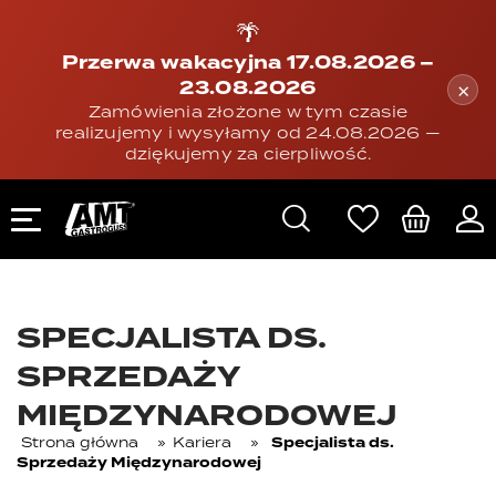
🌴
Przerwa wakacyjna 17.08.2026 –
23.08.2026
×
Zamówienia złożone w tym czasie
realizujemy i wysyłamy od 24.08.2026 —
dziękujemy za cierpliwość.
SPECJALISTA DS.
SPRZEDAŻY
MIĘDZYNARODOWEJ
Strona główna
»
Kariera
»
Specjalista ds.
Sprzedaży Międzynarodowej