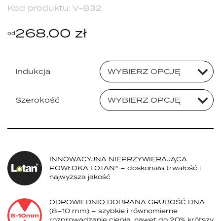
Kod produktu:
V-832
268.00
zł
od
Indukcja
WYBIERZ OPCJĘ
Szerokość
WYBIERZ OPCJĘ
INNOWACYJNA NIEPRZYWIERAJĄCA
POWŁOKA LOTAN® – doskonała trwałość i
najwyższa jakość
ODPOWIEDNIO DOBRANA GRUBOŚĆ DNA
(8–10 mm) – szybkie i równomierne
rozprowadzanie ciepła, nawet do 20% krótszy