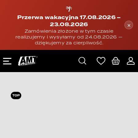
🌴
Przerwa wakacyjna 17.08.2026 –
23.08.2026
×
Zamówienia złożone w tym czasie
realizujemy i wysyłamy od 24.08.2026 —
dziękujemy za cierpliwość.
TOP