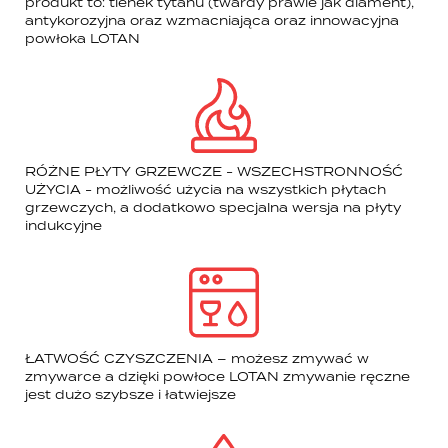
produkt to: tlenek tytanu (twardy prawie jak diament),
antykorozyjna oraz wzmacniająca oraz innowacyjna
powłoka LOTAN
RÓŻNE PŁYTY GRZEWCZE - WSZECHSTRONNOŚĆ
UŻYCIA - możliwość użycia na wszystkich płytach
grzewczych, a dodatkowo specjalna wersja na płyty
indukcyjne
ŁATWOŚĆ CZYSZCZENIA – możesz zmywać w
zmywarce a dzięki powłoce LOTAN zmywanie ręczne
jest dużo szybsze i łatwiejsze