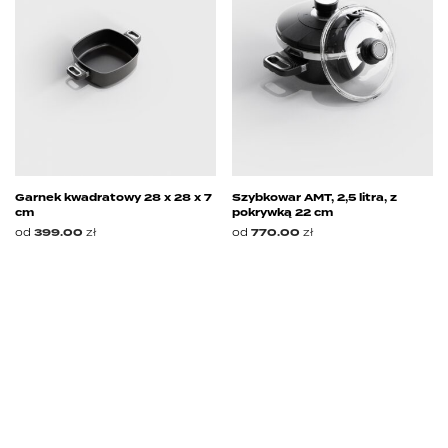
Garnek kwadratowy 28 x 28 x 7
Szybkowar AMT, 2,5 litra, z
cm
pokrywką 22 cm
od
399.00
zł
od
770.00
zł