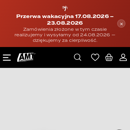
🌴
Przerwa wakacyjna 17.08.2026 –
23.08.2026
×
Zamówienia złożone w tym czasie
realizujemy i wysyłamy od 24.08.2026 —
dziękujemy za cierpliwość.