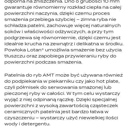
odporna na zniszczenia. Dno o grubości 10 mm
gwarantuje równomierny rozkład ciepła na całej
powierzchni naczynia, dzięki czemu proces
smażenia przebiega szybciej – zimna ryba nie
schładza patelni, zachowuje więcej naturalnych
soków i właściwości odżywczych, a przy tym
podgrzewa się równomiernie, dzięki czemu jest
idealnie krucha na zewnątrz i delikatna w środku.
Powłoka Lotan® umożliwia smażenie bez użycia
tłuszczu oraz zapobiega przywieraniu ryby do
powierzchni podczas smażenia.
Patelnia do ryb AMT może być używana również
do podpiekania w piekarniku czy jako hot plate,
czyli półmisek do serwowania smażonej lub
pieczonej ryby w całości. W tym celu wystarczy
wyjąć z niej odpinaną rączkę. Dzięki specjalnej
powierzchni z wysoką zawartością cząsteczek
ceramicznych patelnia jest bardzo łatwa w
czyszczeniu – wystarczy użyć niewielkiej ilości
wody i detergentu.