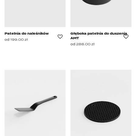
Patelnia do naleśników
Głęboka patelnia do duszenia
AMT
od
199.00
zł
od
288.00
zł