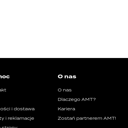
moc
O nas
akt
O nas
Dlaczego AMT?
ości i dostawa
Kariera
y i reklamacje
Zostań partnerem AMT!
 strony