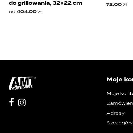
do grillowania, 32×22 cm
72.00
zł
od
404.00
zł
Moje ko
Moje kont
Zamówien
Adresy
Szczegóły