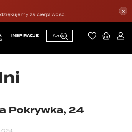
×
ziękujemy za cierpliwość.
A
INSPIRACJE
I
lni
a Pokrywka, 24
:
024