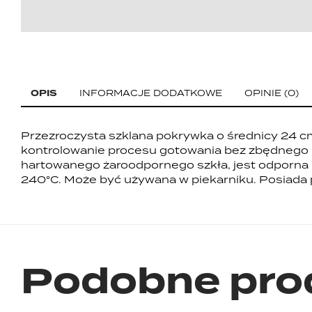
OPIS
INFORMACJE DODATKOWE
OPINIE
0
Przezroczysta szklana pokrywka o średnicy 24 c
pewnie leży w dłoni i jest łatwy w utrzymaniu czysto
kontrolowanie procesu gotowania bez zbędnego
wewnętrzny zapobiega zsuwaniu się pokrywki z pat
hartowanego żaroodpornego szkła, jest odporna
przed wydobyciem tłuszczu lub pary. Pokrywka 
240°C. Może być używana w piekarniku. Posiada 
Podobne pro