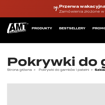
Przerwa wakacyjna
🌴
Zamówienia złożone w 
PRODUKTY
BESTSELLERY
PROM
Pokrywki do 
Strona główna
>
Pokrywki do garnków i patelni
>
Szkla