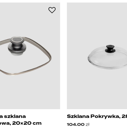
 szklana
Szklana Pokrywka, 2
owa, 20×20 cm
104.00
zł