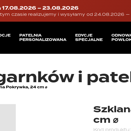
 17.08.2026 – 23.08.2026
tym czasie realizujemy i wysyłamy od 24.08.2026 — d
OCJE
PATELNIA
EDYCJE
ODNOW
PERSONALIZOWANA
SPECJALNE
POWŁOK
garnków i pate
na Pokrywka, 24 cm ⌀
Szklan
cm ⌀
Kod produktu