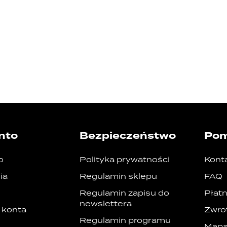
nto
Bezpieczeństwo
Po
o
Polityka prywatności
Kont
ia
Regulamin sklepu
FAQ
Regulamin zapisu do
Płatn
newslettera
 konta
Zwrot
Regulamin programu
Mapa