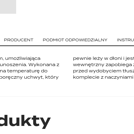
PRODUCENT
PODMIOT ODPOWIEDZIALNY
INSTRU
m, umożliwiająca
ści. Głęboki rant
 unoszenia. Wykonana z
elni lub garnka, chroni
 na temperaturę do
może być używana w
poręczny uchwyt, który
komplecie z naczyniami
dukty