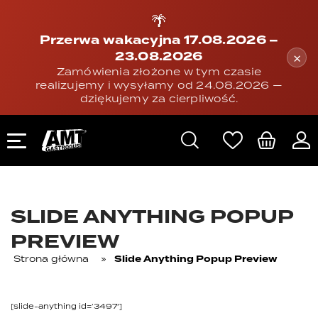
🌴
Przerwa wakacyjna 17.08.2026 –
23.08.2026
×
Zamówienia złożone w tym czasie
realizujemy i wysyłamy od 24.08.2026 —
dziękujemy za cierpliwość.
SLIDE ANYTHING POPUP
PREVIEW
Strona główna
»
Slide Anything Popup Preview
[slide-anything id=’3497′]