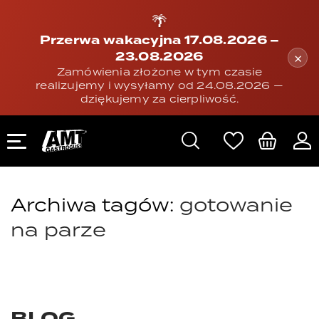
🌴
Przerwa wakacyjna 17.08.2026 –
23.08.2026
×
Zamówienia złożone w tym czasie
realizujemy i wysyłamy od 24.08.2026 —
dziękujemy za cierpliwość.
Archiwa tagów:
gotowanie
na parze