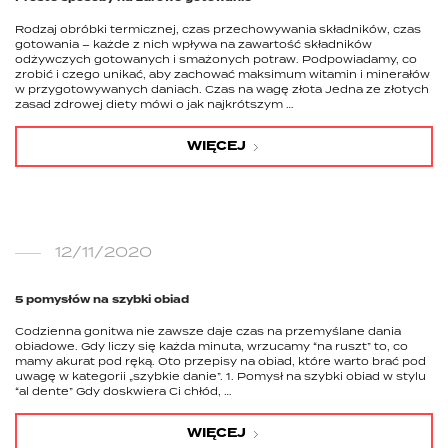
Rodzaj obróbki termicznej, czas przechowywania składników, czas
gotowania – każde z nich wpływa na zawartość składników
odżywczych gotowanych i smażonych potraw. Podpowiadamy, co
zrobić i czego unikać, aby zachować maksimum witamin i minerałów
w przygotowywanych daniach. Czas na wagę złota Jedna ze złotych
zasad zdrowej diety mówi o jak najkrótszym …
WIĘCEJ
12/11/2020
5 pomysłów na szybki obiad
Codzienna gonitwa nie zawsze daje czas na przemyślane dania
obiadowe. Gdy liczy się każda minuta, wrzucamy “na ruszt” to, co
mamy akurat pod ręką. Oto przepisy na obiad, które warto brać pod
uwagę w kategorii „szybkie danie”. 1. Pomysł na szybki obiad w stylu
“al dente” Gdy doskwiera Ci chłód, …
WIĘCEJ