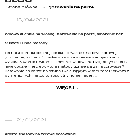
BLOG
Strona główna
»
gotowanie na parze
15/04/2021
Zdrowa kuchnia na wiosnę! Gotowanie na parze, smażenie bez
tłuszczu i inne metody
Techniki obróbki cieplnej posiłku to ważne składowe zdrowej,
„kuchennej alchemii” – zwłaszcza w sezonie wiosennym, kiedy
wysoka zawartość witamin i minerałów powinna być jednym z must
have codziennej diety. Które metody uznaje się za najzdrowsze?
Gotowanie na parze: na ratunek uciekającym witaminom Pierwsza z
wymienionych metod to absolutny numer jeden, …
WIĘCEJ
21/01/2021
Proste sposoby na zdrowe gotowanie