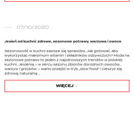
07/10/2020
Jesień od kuchni: zdrowe, sezonowe potrawy, warzywa i owoce
Sezonowość w kuchni zawsze się sprawdza. Jak gotować, aby
wykorzystać maksimum witamin i składników odżywczych? Moda na
sezonowe potrawy to jeden z najzdrowszych trendów w polskiej
kuchni. Jesienią – w sercu sezonu zbiorów dorodnych owoców,
warzyw i grzybów – warto przejść w tryb „slow food” i cieszyć się
zdrową, naturalną …
WIĘCEJ