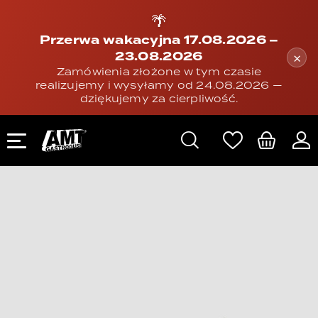
🌴
Przerwa wakacyjna 17.08.2026 –
23.08.2026
×
Zamówienia złożone w tym czasie
realizujemy i wysyłamy od 24.08.2026 —
dziękujemy za cierpliwość.