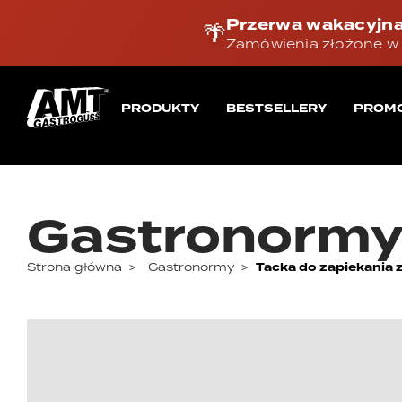
Przerwa wakacyjna
🌴
Zamówienia złożone w 
PRODUKTY
BESTSELLERY
PROM
Gastronorm
Strona główna
>
Gastronormy
>
Tacka do zapiekania 