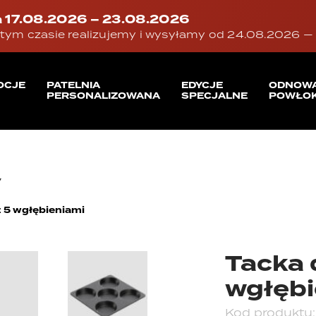
 17.08.2026 – 23.08.2026
tym czasie realizujemy i wysyłamy od 24.08.2026 — d
OCJE
PATELNIA
EDYCJE
ODNOW
PERSONALIZOWANA
SPECJALNE
POWŁOK
y
z 5 wgłębieniami
Tacka 
wgłębi
Kod produktu