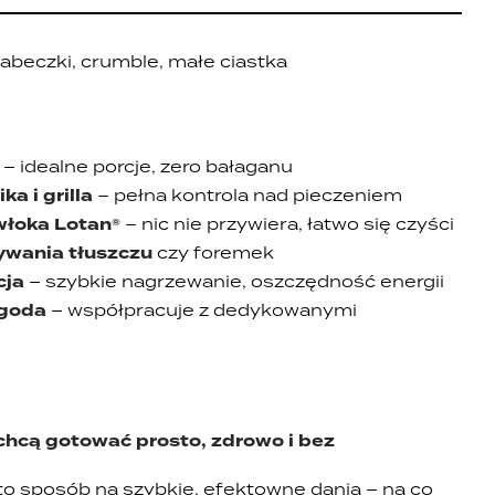
abeczki, crumble, małe ciastka
– idealne porcje, zero bałaganu
a i grilla
– pełna kontrola nad pieczeniem
włoka Lotan®
– nic nie przywiera, łatwo się czyści
ywania tłuszczu
czy foremek
cja
– szybkie nagrzewanie, oszczędność energii
ygoda
– współpracuje z dedykowanymi
 chcą gotować prosto, zdrowo i bez
to sposób na szybkie, efektowne dania – na co