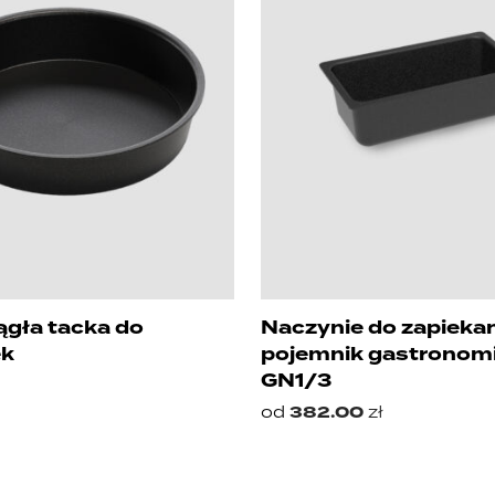
ągła tacka do
Naczynie do zapiekan
ek
pojemnik gastronom
GN1/3
od
382.00
zł