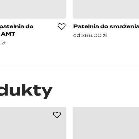
patelnia do
Patelnia do smażeni
a AMT
od
286.00
zł
0
zł
dukty