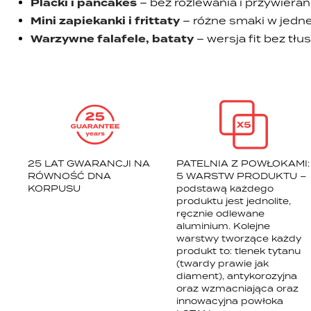
Placki i pancakes
– bez rozlewania i przywieran
Mini zapiekanki i frittaty
– różne smaki w jedne
Warzywne falafele, bataty
– wersja fit bez tłu
25 LAT GWARANCJI NA
PATELNIA Z POWŁOKAMI:
RÓWNOŚĆ DNA
5 WARSTW PRODUKTU –
KORPUSU
podstawą każdego
produktu jest jednolite,
ręcznie odlewane
aluminium. Kolejne
warstwy tworzące każdy
produkt to: tlenek tytanu
(twardy prawie jak
diament), antykorozyjna
oraz wzmacniająca oraz
innowacyjna powłoka