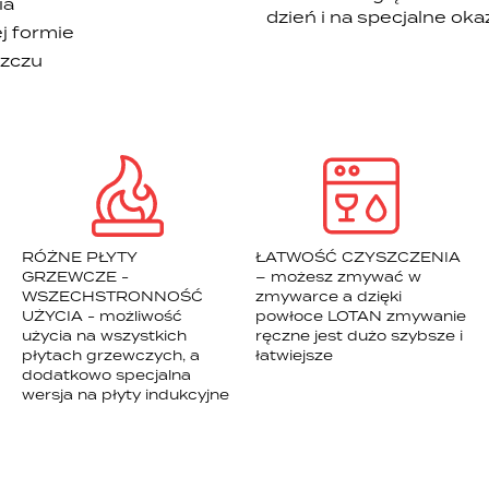
ia
dzień i na specjalne okaz
j formie
szczu
RÓŻNE PŁYTY
ŁATWOŚĆ CZYSZCZENIA
GRZEWCZE -
– możesz zmywać w
WSZECHSTRONNOŚĆ
zmywarce a dzięki
UŻYCIA - możliwość
powłoce LOTAN zmywanie
użycia na wszystkich
ręczne jest dużo szybsze i
płytach grzewczych, a
łatwiejsze
dodatkowo specjalna
wersja na płyty indukcyjne