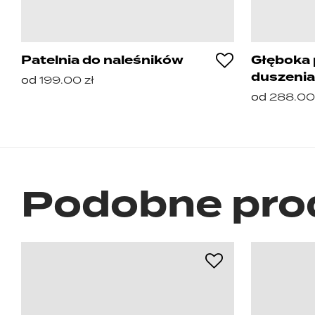
Patelnia do naleśników
Głęboka 
duszeni
od
199.00
zł
od
288.0
Podobne pro