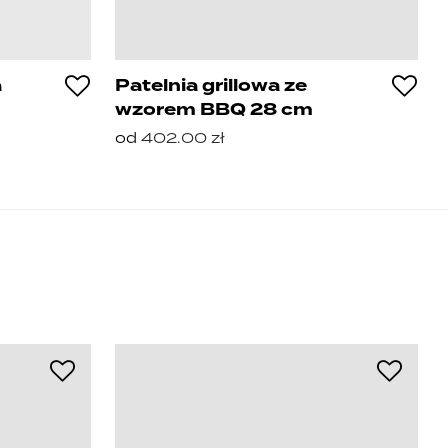
a
Patelnia grillowa ze
wzorem BBQ 28 cm
od
402.00
zł