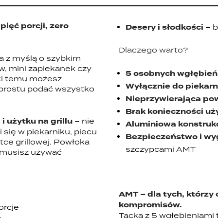
pięć porcji, zero
Desery i słodkości
– b
Dlaczego warto?
a z myślą o szybkim
w, mini zapiekanek czy
5 osobnych wgłębień
ęki temu możesz
Wyłącznie do piekarnik
 prostu podać wszystko
Nieprzywierająca po
Brak konieczności uż
i użytku na grillu
– nie
Aluminiowa konstruk
 się w piekarniku, piecu
Bezpieczeństwo i w
ce grillowej. Powłoka
szczypcami AMT
e musisz używać
AMT – dla tych, którzy
kompromisów.
orcje
Tacka z 5 wgłębieniami 