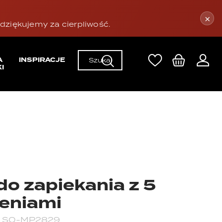
×
ziękujemy za cierpliwość.
A
INSPIRACJE
I
do zapiekania z 5
eniami
:
SO-MP2829