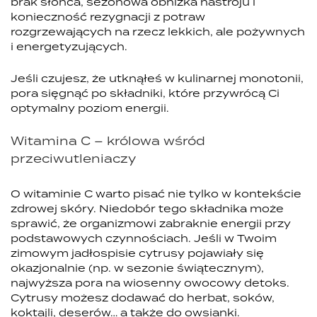
brak słońca, sezonowa obniżka nastroju i
konieczność rezygnacji z potraw
rozgrzewających na rzecz lekkich, ale pożywnych
i energetyzujących.
Jeśli czujesz, że utknąłeś w kulinarnej monotonii,
pora sięgnąć po składniki, które przywrócą Ci
optymalny poziom energii.
Witamina C – królowa wśród
przeciwutleniaczy
O witaminie C warto pisać nie tylko w kontekście
zdrowej skóry. Niedobór tego składnika może
sprawić, że organizmowi zabraknie energii przy
podstawowych czynnościach. Jeśli w Twoim
zimowym jadłospisie cytrusy pojawiały się
okazjonalnie (np. w sezonie świątecznym),
najwyższa pora na wiosenny owocowy detoks.
Cytrusy możesz dodawać do herbat, soków,
koktajli, deserów… a także do owsianki.