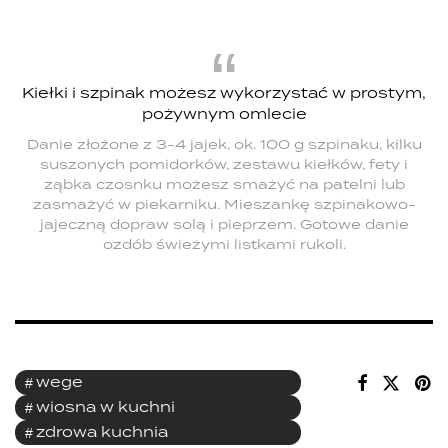
Kiełki i szpinak możesz wykorzystać w prostym,
pożywnym omlecie
Danie złożone z 3-4 jajek, ok. 100 g szpinaku, kilku
suszonych pomidorków, zestawu kiełków, fety i
ząbka czosnku możesz smażyć na patelni lub
zasmażyć w piekarniku. Mieszankę szpinakowo-
jajeczną dopraw solą i pieprzem. Gotowe danie
ozdób świeżymi listkami rukoli.
wege
wiosna w kuchni
zdrowa kuchnia