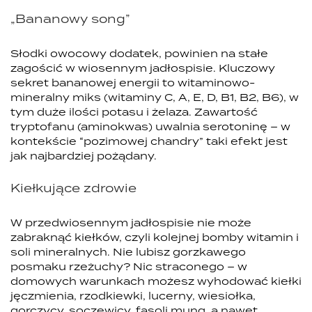
„Bananowy song”
Słodki owocowy dodatek, powinien na stałe
zagościć w wiosennym jadłospisie. Kluczowy
sekret bananowej energii to witaminowo-
mineralny miks (witaminy C, A, E, D, B1, B2, B6), w
tym duże ilości potasu i żelaza. Zawartość
tryptofanu (aminokwas) uwalnia serotoninę – w
kontekście “pozimowej chandry” taki efekt jest
jak najbardziej pożądany.
Kiełkujące zdrowie
W przedwiosennym jadłospisie nie może
zabraknąć kiełków, czyli kolejnej bomby witamin i
soli mineralnych. Nie lubisz gorzkawego
posmaku rzeżuchy? Nic straconego – w
domowych warunkach możesz wyhodować kiełki
jęczmienia, rzodkiewki, lucerny, wiesiołka,
gorczycy, soczewicy, fasoli mung, a nawet