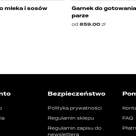
o mleka i sosów
Garnek do gotowania
parze
od
859.00
zł
nto
Bezpieczeństwo
Po
o
Polityka prywatności
Kont
ia
Regulamin sklepu
FAQ
Regulamin zapisu do
Płatn
newslettera