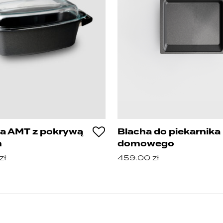
a AMT z pokrywą
Blacha do piekarnika
m
domowego
zł
459.00
zł