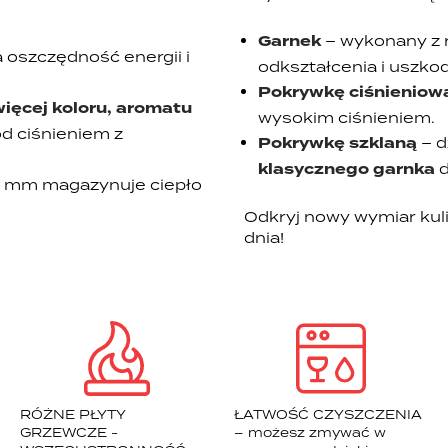
Garnek
– wykonany z 
 oszczędność energii i
odkształcenia i uszko
Pokrywkę ciśnieniow
więcej koloru, aromatu
wysokim ciśnieniem.
d ciśnieniem z
Pokrywkę szklaną
– d
klasycznego garnka
d
9 mm magazynuje ciepło
Odkryj nowy wymiar kuli
dnia!
RÓŻNE PŁYTY
ŁATWOŚĆ CZYSZCZENIA
GRZEWCZE -
– możesz zmywać w