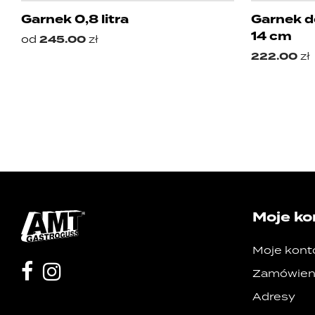
Garnek 0,8 litra
Garnek d
14 cm
od
245.00
zł
222.00
zł
Moje ko
Moje kont
Zamówien
Adresy