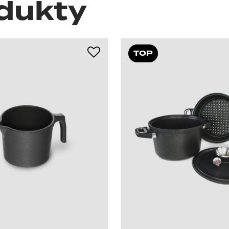
dukty
TOP