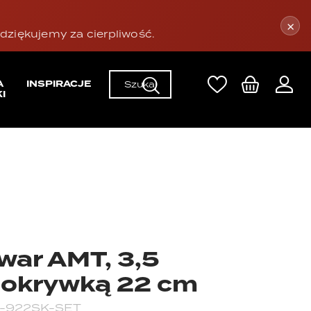
×
ziękujemy za cierpliwość.
A
INSPIRACJE
I
war AMT, 3,5
z pokrywką 22 cm
-922SK-SET