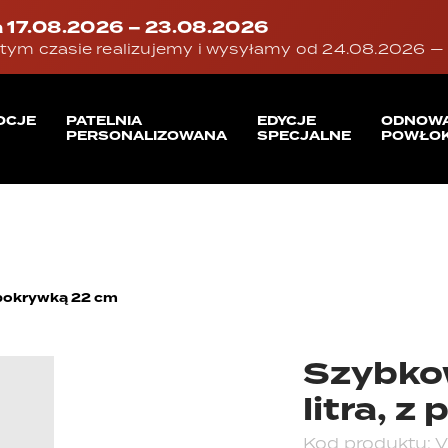
 17.08.2026 – 23.08.2026
tym czasie realizujemy i wysyłamy od 24.08.2026 — d
OCJE
PATELNIA
EDYCJE
ODNOW
PERSONALIZOWANA
SPECJALNE
POWŁOK
 pokrywką 22 cm
Szybko
litra, 
Kod produktu:
V