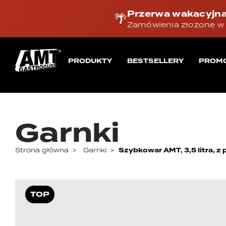
Przerwa wakacyjna
🌴
Zamówienia złożone w 
PRODUKTY
BESTSELLERY
PROM
Garnki
Strona główna
>
Garnki
>
Szybkowar AMT, 3,5 litra, z
TOP