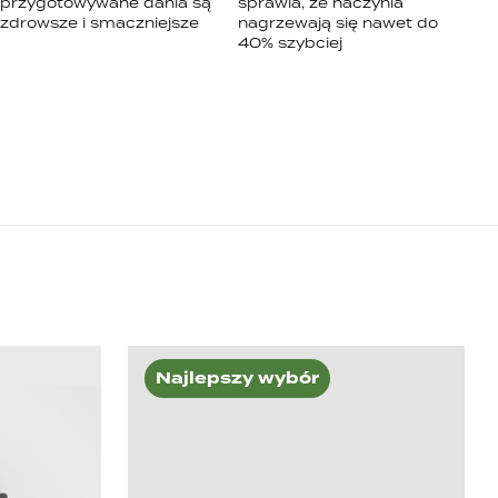
przygotowywane dania są
sprawia, że naczynia
zdrowsze i smaczniejsze
nagrzewają się nawet do
40% szybciej
Najlepszy wybór