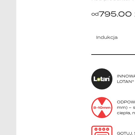
795.00
od
Indukcja
INNOW
LOTAN® 
ODPOWI
mm) – s
ciepła,
GOTUJ,