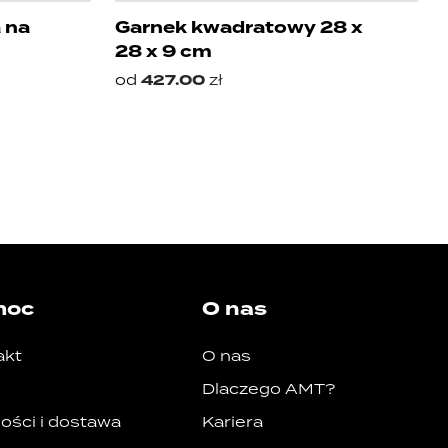
 na
Garnek kwadratowy 28 x
28 x 9 cm
od
427.00
zł
moc
O nas
akt
O nas
Dlaczego AMT?
ości i dostawa
Kariera