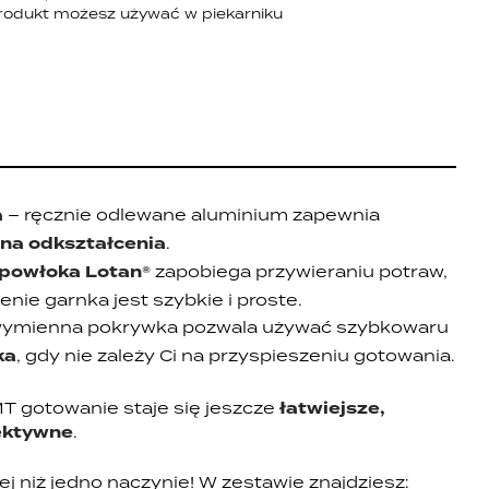
rodukt możesz używać w piekarniku
I
a
– ręcznie odlewane aluminium zapewnia
 na odkształcenia
.
powłoka Lotan®
zapobiega przywieraniu potraw,
enie garnka jest szybkie i proste.
ymienna pokrywka pozwala używać szybkowaru
ka
, gdy nie zależy Ci na przyspieszeniu gotowania.
T gotowanie staje się jeszcze
łatwiejsze,
fektywne
.
 niż jedno naczynie! W zestawie znajdziesz: