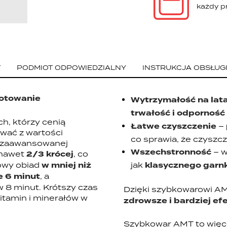
każdy p
T
PODMIOT ODPOWIEDZIALNY
INSTRUKCJA OBSŁUG
gotowanie
Wytrzymałość na lat
trwałość i odporność
h, którzy cenią
Łatwe czyszczenie
–
ować z wartości
co sprawia, że czyszcz
i zaawansowanej
Wszechstronność
– w
 nawet
2/3 krócej
, co
owy obiad
w mniej niż
jak
klasycznego garn
e 6 minut
, a
w 8 minut. Krótszy czas
Dzięki szybkowarowi AM
witamin i minerałów w
zdrowsze i bardziej e
Szybkowar AMT to więcej