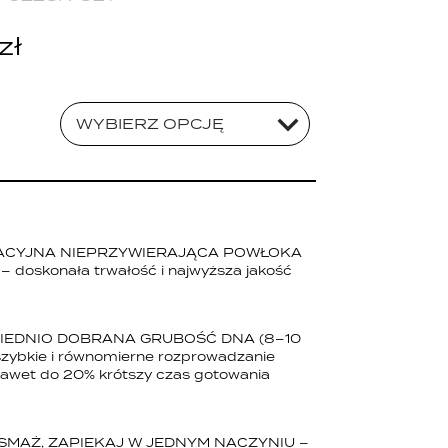
zł
WYBIERZ OPCJĘ
ACYJNA NIEPRZYWIERAJĄCA POWŁOKA
– doskonała trwałość i najwyższa jakość
EDNIO DOBRANA GRUBOŚĆ DNA (8–10
zybkie i równomierne rozprowadzanie
 nawet do 20% krótszy czas gotowania
 SMAŻ, ZAPIEKAJ W JEDNYM NACZYNIU –