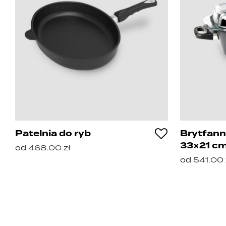
Patelnia do ryb
Brytfann
33×21 c
od
468.00
zł
od
541.00