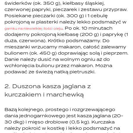
świderków (ok. 350 g), kiełbasy śląskiej,
czerwonej papryki, pieczarek i zestawu przypraw.
Posiekane pieczarki (ok. 300 g) i 1 cebulę
pokrojoną w plasterki należy lekko podsmażyć w
. Po ok. 10 minutach
garnku na niewielkiej ilości oleju
dodajemy pokrojoną kiełbasę (200 g) i paprykę (1
duża, czerwona). Krótko podsmażamy. Do
mieszanki wrzucamy makaron, całość zalewamy
bulionem (ok. 450 g) doprawiając solą i pieprzem.
Danie należy dusić na wolnym ogniu aż do
wchłonięcia bulionu przez makaron. Można
podawać ze świeżą natką pietruszki.
2. Duszona kasza jaglana z
kurczakiem i marchewką
Bazą kolejnego, prostego i rozgrzewającego
dania jednogarnkowego jest kasza jaglana (20-
30 dkg) i mięso drobiowe (0,5 kg). Kurczaka
należy pokroić w kostkę i lekko podsmażyć na