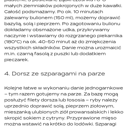
małych ziemniaków pokrojonych w duże kawałki.
Całość podsmażamy. Po ok. 10 minutach
zalewamy bulionem (150 ml), możemy doprawić
bazylią, solą i pieprzem. Po zagotowaniu bulionu
dokładamy obsmażone udka, przykrywamy
naczynie i wstawiamy do rozgrzanego piekarnika
(180°C) na ok. 40-50 minut aż do zmiękczenia
wszystkich składników. Danie można urozmaicić
m.in. czarną fasolą z puszki lub dodatkiem
pieczarek.
4. Dorsz ze szparagami na parze
Kolejne łatwe w wykonaniu danie jednogarnkowe
– tym razem gotujemy na parze. Za bazę mogą
posłużyć filety dorsza lub łososia – ryby należy
uprzednio doprawić solą, pieprzem ziołowym,
mieszanką ulubionych ziół prowansalskich i lekko
skropić sokiem z cytryny. Przyprawione mięso
można wstawić na krótko do lodówki. Szparagi