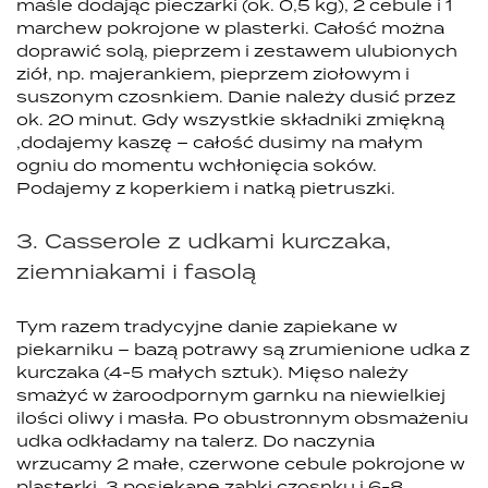
maśle dodając pieczarki (ok. 0,5 kg), 2 cebule i 1
marchew pokrojone w plasterki. Całość można
doprawić solą, pieprzem i zestawem ulubionych
ziół, np. majerankiem, pieprzem ziołowym i
suszonym czosnkiem. Danie należy dusić przez
ok. 20 minut. Gdy wszystkie składniki zmiękną
,dodajemy kaszę – całość dusimy na małym
ogniu do momentu wchłonięcia soków.
Podajemy z koperkiem i natką pietruszki.
3. Casserole z udkami kurczaka,
ziemniakami i fasolą
Tym razem tradycyjne danie zapiekane w
piekarniku – bazą potrawy są zrumienione udka z
kurczaka (4-5 małych sztuk). Mięso należy
smażyć w żaroodpornym garnku na niewielkiej
ilości oliwy i masła. Po obustronnym obsmażeniu
udka odkładamy na talerz. Do naczynia
wrzucamy 2 małe, czerwone cebule pokrojone w
plasterki, 3 posiekane ząbki czosnku i 6-8