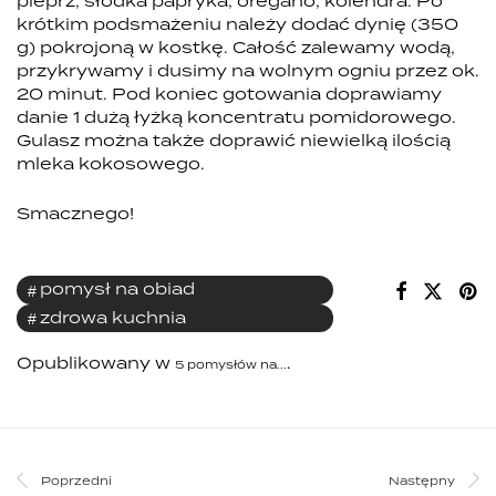
pieprz, słodka papryka, oregano, kolendra. Po
krótkim podsmażeniu należy dodać dynię (350
g) pokrojoną w kostkę. Całość zalewamy wodą,
przykrywamy i dusimy na wolnym ogniu przez ok.
20 minut. Pod koniec gotowania doprawiamy
danie 1 dużą łyżką koncentratu pomidorowego.
Gulasz można także doprawić niewielką ilością
mleka kokosowego.
Smacznego!
pomysł na obiad
zdrowa kuchnia
Opublikowany w
.
5 pomysłów na...
Poprzedni
Następny