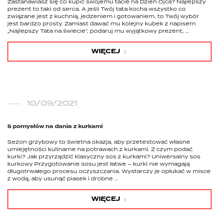
Zastanawiasz się co kupić swojemu tacie na Dzień Ojca? Najlepszy
prezent to taki od serca. A jeśli Twój tata kocha wszystko co
związane jest z kuchnią, jedzeniem i gotowaniem, to Twój wybór
jest bardzo prosty. Zamiast dawać mu kolejny kubek z napisem
„Najlepszy Tata na świecie”, podaruj mu wyjątkowy prezent, …
WIĘCEJ
10/09/2021
5 pomysłów na dania z kurkami
Sezon grzybowy to świetna okazja, aby przetestować własne
umiejętności kulinarne na potrawach z kurkami. Z czym podać
kurki? Jak przyrządzić klasyczny sos z kurkami? Uniwersalny sos
kurkowy Przygotowanie sosu jest łatwe – kurki nie wymagają
długotrwałego procesu oczyszczania. Wystarczy je opłukać w misce
z wodą, aby usunąć piasek i drobne …
WIĘCEJ