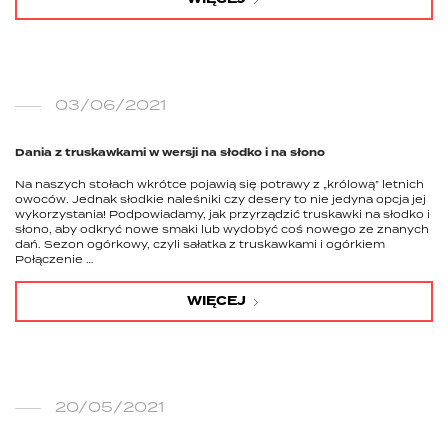
03/06/2021
Dania z truskawkami w wersji na słodko i na słono
Na naszych stołach wkrótce pojawią się potrawy z „królową” letnich
owoców. Jednak słodkie naleśniki czy desery to nie jedyna opcja jej
wykorzystania! Podpowiadamy, jak przyrządzić truskawki na słodko i
słono, aby odkryć nowe smaki lub wydobyć coś nowego ze znanych
dań. Sezon ogórkowy, czyli sałatka z truskawkami i ogórkiem
Połączenie …
WIĘCEJ
20/05/2021