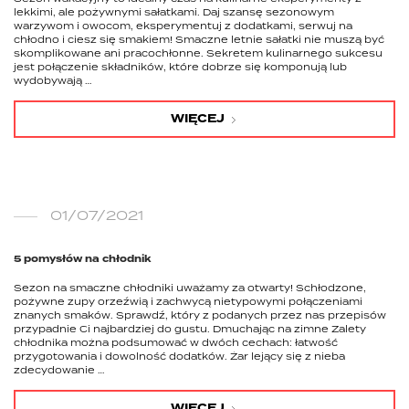
lekkimi, ale pożywnymi sałatkami. Daj szansę sezonowym
warzywom i owocom, eksperymentuj z dodatkami, serwuj na
chłodno i ciesz się smakiem! Smaczne letnie sałatki nie muszą być
skomplikowane ani pracochłonne. Sekretem kulinarnego sukcesu
jest połączenie składników, które dobrze się komponują lub
wydobywają …
WIĘCEJ
01/07/2021
5 pomysłów na chłodnik
Sezon na smaczne chłodniki uważamy za otwarty! Schłodzone,
pożywne zupy orzeźwią i zachwycą nietypowymi połączeniami
znanych smaków. Sprawdź, który z podanych przez nas przepisów
przypadnie Ci najbardziej do gustu. Dmuchając na zimne Zalety
chłodnika można podsumować w dwóch cechach: łatwość
przygotowania i dowolność dodatków. Żar lejący się z nieba
zdecydowanie …
WIĘCEJ