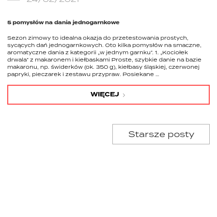
5 pomysłów na dania jednogarnkowe
Sezon zimowy to idealna okazja do przetestowania prostych,
sycących dań jednogarnkowych. Oto kilka pomysłów na smaczne,
aromatyczne dania z kategorii „w jednym garnku”. 1. „Kociołek
drwala” z makaronem i kiełbaskami Proste, szybkie danie na bazie
makaronu, np. świderków (ok. 350 g), kiełbasy śląskiej, czerwonej
papryki, pieczarek i zestawu przypraw. Posiekane …
WIĘCEJ
Starsze posty