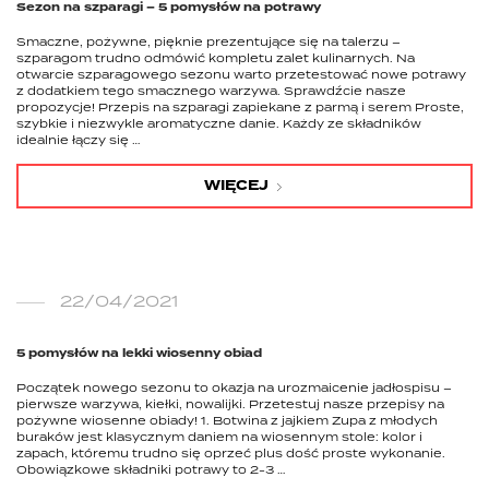
Sezon na szparagi – 5 pomysłów na potrawy
Smaczne, pożywne, pięknie prezentujące się na talerzu –
szparagom trudno odmówić kompletu zalet kulinarnych. Na
otwarcie szparagowego sezonu warto przetestować nowe potrawy
z dodatkiem tego smacznego warzywa. Sprawdźcie nasze
propozycje! Przepis na szparagi zapiekane z parmą i serem Proste,
szybkie i niezwykle aromatyczne danie. Każdy ze składników
idealnie łączy się …
WIĘCEJ
22/04/2021
5 pomysłów na lekki wiosenny obiad
Początek nowego sezonu to okazja na urozmaicenie jadłospisu –
pierwsze warzywa, kiełki, nowalijki. Przetestuj nasze przepisy na
pożywne wiosenne obiady! 1. Botwina z jajkiem Zupa z młodych
buraków jest klasycznym daniem na wiosennym stole: kolor i
zapach, któremu trudno się oprzeć plus dość proste wykonanie.
Obowiązkowe składniki potrawy to 2-3 …