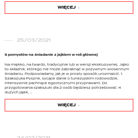
WIĘCEJ
25/03/2021
5 pomysłów na śniadanie z jajkiem w roli głównej
Na miękko, na twardo, tradycyjnie lub w wersji ekskluzywnej. Jajko
to składnik, którego nie może zabraknąć w pożywnym wiosennym
śniadaniu. Podpowiadamy, jak je w prosty sposób urozmaicić. 1.
Szakszuka Pyszne, sycące danie o tunezyjskim rodowodzie,
intensywnie pachnące egzotycznymi przyprawami. Do
przygotowania szakszuki dla 2 osób będziesz potrzebować: 4
dużych jajek, …
WIĘCEJ
24/02/2021