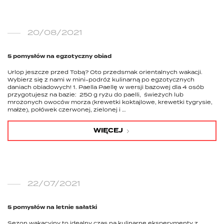
20/08/2021
5 pomysłów na egzotyczny obiad
Urlop jeszcze przed Tobą? Oto przedsmak orientalnych wakacji.
Wybierz się z nami w mini-podróż kulinarną po egzotycznych
daniach obiadowych! 1. Paella Paellę w wersji bazowej dla 4 osób
przygotujesz na bazie: 250 g ryżu do paelli, świeżych lub
mrożonych owoców morza (krewetki koktajlowe, krewetki tygrysie,
małże), połówek czerwonej, zielonej i …
WIĘCEJ
22/07/2021
5 pomysłów na letnie sałatki
Sezon wakacyjny to idealny czas na kulinarne eksperymenty z