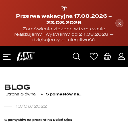
🌴
Przerwa wakacyjna 17.08.2026 –
23.08.2026
×
Zamówienia złożone w tym czasie
realizujemy i wysyłamy od 24.08.2026 —
dziękujemy za cierpliwość.
BLOG
Strona główna
»
5 pomysłów na...
10/06/2022
6 pomysłów na prezent na Dzień Ojca