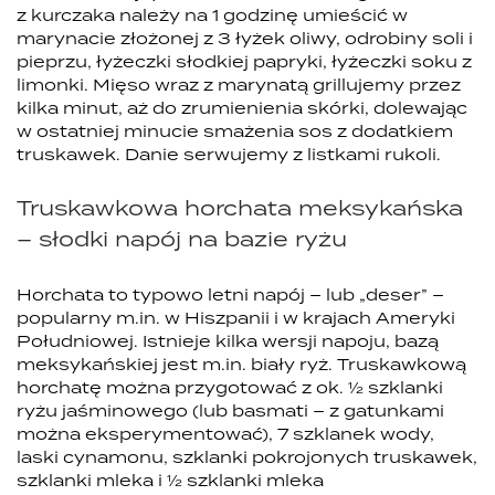
z kurczaka należy na 1 godzinę umieścić w
marynacie złożonej z 3 łyżek oliwy, odrobiny soli i
pieprzu, łyżeczki słodkiej papryki, łyżeczki soku z
limonki. Mięso wraz z marynatą grillujemy przez
kilka minut, aż do zrumienienia skórki, dolewając
w ostatniej minucie smażenia sos z dodatkiem
truskawek. Danie serwujemy z listkami rukoli.
Truskawkowa horchata meksykańska
– słodki napój na bazie ryżu
Horchata to typowo letni napój – lub „deser” –
popularny m.in. w Hiszpanii i w krajach Ameryki
Południowej. Istnieje kilka wersji napoju, bazą
meksykańskiej jest m.in. biały ryż. Truskawkową
horchatę można przygotować z ok. ½ szklanki
ryżu jaśminowego (lub basmati – z gatunkami
można eksperymentować), 7 szklanek wody,
laski cynamonu, szklanki pokrojonych truskawek,
szklanki mleka i ½ szklanki mleka