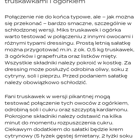
truskawkami i ogórkiem
Połączenie nie do końca typowe, ale – jak można
się przekonać – bardzo smaczne, szczególnie w
schłodzonej wersji. Miks truskawek i ogórka
warto testować w połączeniu z innymi owocami i
różnymi typami dressingu. Prostą letnią sałatkę
można przygotować m.in. z ok. 0,5 kg truskawek,
3 ogórków i grapefruita oraz listków mięty.
Wszystkie składniki należy pokroić w kostkę. Za
dressing może posłużyć odrobina oliwy, soku z
cytryny, soli i pieprzu. Przed podaniem sałatkę
należy obowiązkowo schłodzić.
Fani truskawek w wersji pikantnej mogą
testować połączenie tych owoców z ogórkiem,
odrobiną soli i cukru oraz szczyptą kardamonu.
Pokrojone składniki należy odstawić na kilka
minut do momentu rozpuszczenia cukru.
Ciekawym dodatkiem do sałatki będzie krem
cytrynowy (5 łyżek gęstej śmietany, 2 łyżki soku