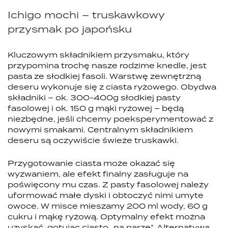
Ichigo mochi – truskawkowy
przysmak po japońsku
Kluczowym składnikiem przysmaku, który
przypomina trochę nasze rodzime knedle, jest
pasta ze słodkiej fasoli. Warstwę zewnętrzną
deseru wykonuje się z ciasta ryżowego. Obydwa
składniki – ok. 300-400g słodkiej pasty
fasolowej i ok. 150 g mąki ryżowej – będą
niezbędne, jeśli chcemy poeksperymentować z
nowymi smakami. Centralnym składnikiem
deseru są oczywiście świeże truskawki.
Przygotowanie ciasta może okazać się
wyzwaniem, ale efekt finalny zasługuje na
poświęcony mu czas. Z pasty fasolowej należy
uformować małe dyski i obtoczyć nimi umyte
owoce. W misce mieszamy 200 ml wody, 60 g
cukru i mąkę ryżową. Optymalny efekt można
uzyskać, gotując ciasto „na parze”. Alternatywą