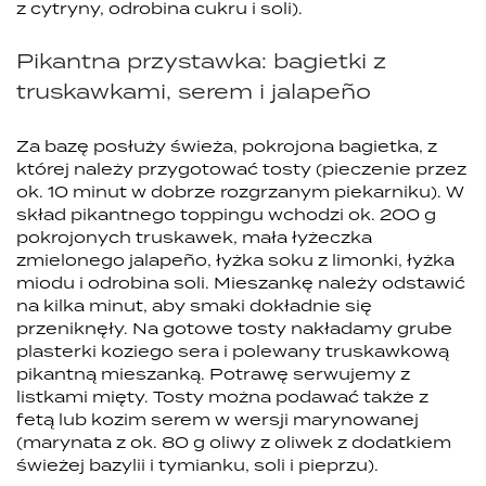
z cytryny, odrobina cukru i soli).
Pikantna przystawka: bagietki z
truskawkami, serem i jalapeño
Za bazę posłuży świeża, pokrojona bagietka, z
której należy przygotować tosty (pieczenie przez
ok. 10 minut w dobrze rozgrzanym piekarniku). W
skład pikantnego toppingu wchodzi ok. 200 g
pokrojonych truskawek, mała łyżeczka
zmielonego jalapeño, łyżka soku z limonki, łyżka
miodu i odrobina soli. Mieszankę należy odstawić
na kilka minut, aby smaki dokładnie się
przeniknęły. Na gotowe tosty nakładamy grube
plasterki koziego sera i polewany truskawkową
pikantną mieszanką. Potrawę serwujemy z
listkami mięty. Tosty można podawać także z
fetą lub kozim serem w wersji marynowanej
(marynata z ok. 80 g oliwy z oliwek z dodatkiem
świeżej bazylii i tymianku, soli i pieprzu).