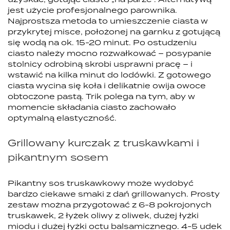
jest użycie profesjonalnego parownika.
Najprostsza metoda to umieszczenie ciasta w
przykrytej misce, położonej na garnku z gotującą
się wodą na ok. 15-20 minut. Po ostudzeniu
ciasto należy mocno rozwałkować – posypanie
stolnicy odrobiną skrobi usprawni pracę – i
wstawić na kilka minut do lodówki. Z gotowego
ciasta wycina się koła i delikatnie owija owoce
obtoczone pastą. Trik polega na tym, aby w
momencie składania ciasto zachowało
optymalną elastyczność.
Grillowany kurczak z truskawkami i
pikantnym sosem
Pikantny sos truskawkowy może wydobyć
bardzo ciekawe smaki z dań grillowanych. Prosty
zestaw można przygotować z 6-8 pokrojonych
truskawek, 2 łyżek oliwy z oliwek, dużej łyżki
miodu i dużej łyżki octu balsamicznego. 4-5 udek